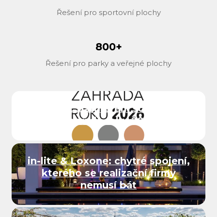
Řešení pro sportovní plochy
800+
Řešení pro parky a veřejné plochy
ITTEC partnerem soutěže
Zahrada roku 2026
in-lite & Loxone: chytré spojení,
kterého se realizační firmy
nemusí bát