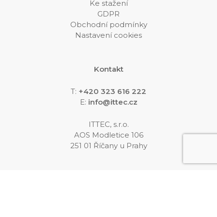
Ke stažení
GDPR
Obchodní podmínky
Nastavení cookies
Kontakt
T:
+420 323 616 222
E:
info@ittec.cz
ITTEC, s.r.o.
AOS Modletice 106
251 01 Říčany u Prahy
Sledujte nás
„
Naše webové stránky používají soubory cookies k
zajištění funkčnosti webových stránek (technické
cookies) a v případě Vašeho souhlasu i za účelem