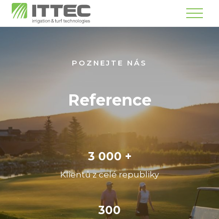
Menu
POZNEJTE NÁS
Reference
3 000 +
Klientů z celé republiky
300