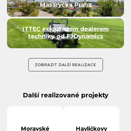
Masaryčka Praha
ITTEC exkluzivním dealerem
techniky od FJDynamics
ZOBRAZIT DALŠÍ REALIZACE
Další realizované projekty
Moravské
Havlíčkovy