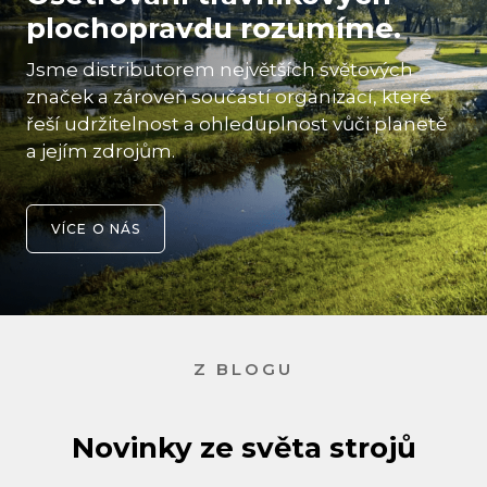
ploch
opravdu rozumíme.
Jsme distributorem největších světových
značek a zároveň součástí organizací, které
řeší udržitelnost a ohleduplnost vůči planetě
a jejím zdrojům.
VÍCE O NÁS
Z BLOGU
Novinky ze světa strojů