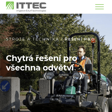
Menu
STROJE A TECHNIKA
/
ŘEŠENÍ PRO
Chytrá řešení pro
všechna odvětví