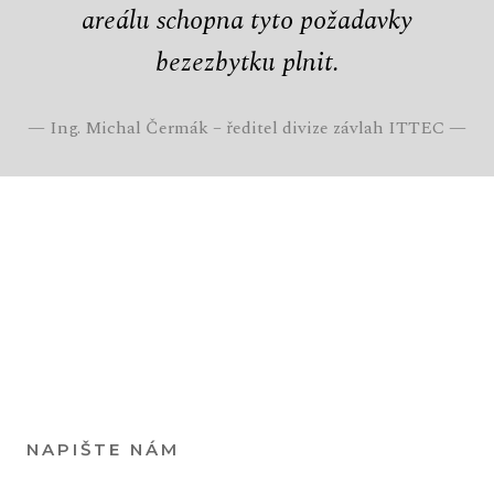
areálu schopna tyto požadavky
bezezbytku plnit.
—
Ing. Michal Čermák – ředitel divize závlah ITTEC
—
NAPIŠTE NÁM