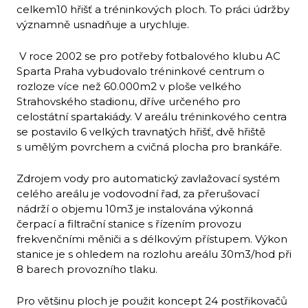
celkem10 hřišť a tréninkových ploch. To práci údržby
významně usnadňuje a urychluje.
V roce 2002 se pro potřeby fotbalového klubu AC
Sparta Praha vybudovalo tréninkové centrum o
rozloze více než 60.000m2 v ploše velkého
Strahovského stadionu, dříve určeného pro
celostátní spartakiády. V areálu tréninkového centra
se postavilo 6 velkých travnatých hřišť, dvě hřiště
s umělým povrchem a cvičná plocha pro brankáře.
Zdrojem vody pro automatický zavlažovací systém
celého areálu je vodovodní řad, za přerušovací
nádrží o objemu 10m3 je instalována výkonná
čerpací a filtrační stanice s řízením provozu
frekvenčními měniči a s délkovým přístupem. Výkon
stanice je s ohledem na rozlohu areálu 30m3/hod při
8 barech provozního tlaku.
Pro většinu ploch je použit koncept 24 postřikovačů