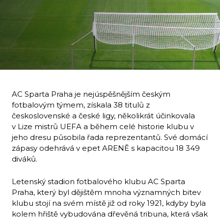
AC Sparta Praha je nejúspěšnějším českým
fotbalovým týmem, získala 38 titulů z
československé a české ligy, několikrát účinkovala
v Lize mistrů UEFA a během celé historie klubu v
jeho dresu působila řada reprezentantů. Své domácí
zápasy odehrává v epet ARENĚ s kapacitou 18 349
diváků.
Letenský stadion fotbalového klubu AC Sparta
Praha, který byl dějištěm mnoha významných bitev
klubu stojí na svém místě již od roky 1921, kdyby byla
kolem hřiště vybudována dřevěná tribuna, která však