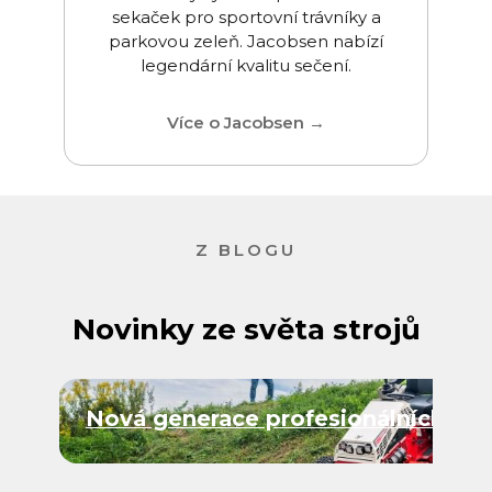
sekaček pro sportovní trávníky a
který 
parkovou zeleň. Jacobsen nabízí
legendární kvalitu sečení.
Více o Jacobsen →
Z BLOGU
Novinky ze světa strojů
Nová generace profesionálních nos