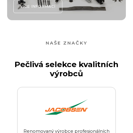
VÍCE INFORMACÍ
NAŠE ZNAČKY
Pečlivá selekce kvalitních
výrobců
Renomovaný výrobce profesionálních
Svět