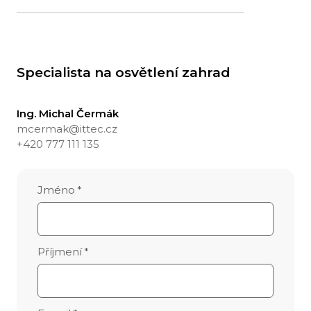
Specialista na osvětlení zahrad
Ing. Michal Čermák
mcermak@ittec.cz
+420 777 111 135
Jméno
*
Příjmení
*