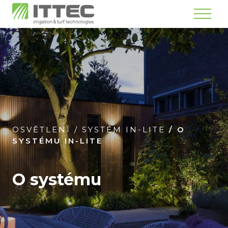
Menu
OSVĚTLENÍ
/
SYSTÉM IN-LITE
/
O
SYSTÉMU IN-LITE
O systému