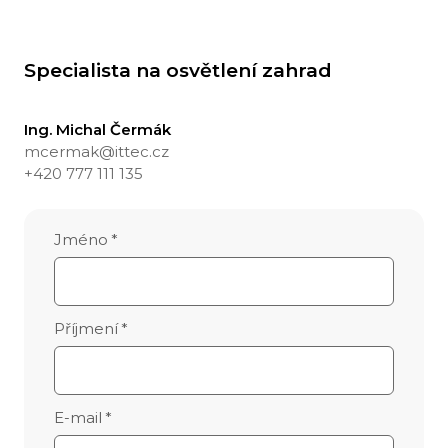
Specialista na osvětlení zahrad
Ing. Michal Čermák
mcermak@ittec.cz
+420 777 111 135
Jméno
*
Příjmení
*
E-mail
*