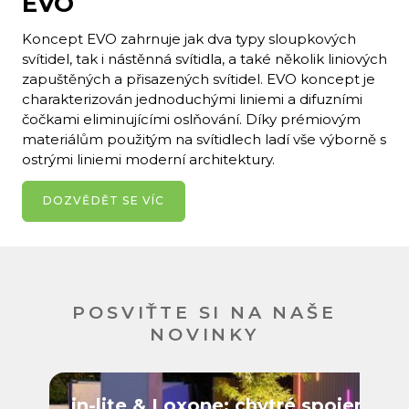
EVO
Koncept EVO zahrnuje jak dva typy sloupkových
svítidel, tak i nástěnná svítidla, a také několik liniových
zapuštěných a přisazených svítidel. EVO koncept je
charakterizován jednoduchými liniemi a difuzními
čočkami eliminujícími oslňování. Díky prémiovým
materiálům použitým na svítidlech ladí vše výborně s
ostrými liniemi moderní architektury.
DOZVĚDĚT SE VÍC
POSVIŤTE SI NA NAŠE
NOVINKY
in-lite & Loxone: chytré spojení, k