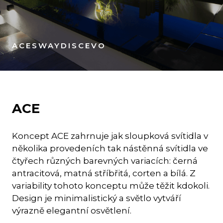
ACE
SWAY
DISC
EVO
ACE
Koncept ACE zahrnuje jak sloupková svítidla v
několika provedeních tak nástěnná svítidla ve
čtyřech různých barevných variacích: černá
antracitová, matná stříbřitá, corten a bílá. Z
variability tohoto konceptu může těžit kdokoli.
Design je minimalistický a světlo vytváří
výrazně elegantní osvětlení.