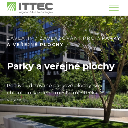
Menu
ZÁVLAHY
/
ZAVLAŽOVÁNÍ PRO
/
PARKY
A VEŘEJNÉ PLOCHY
Parky a veřejné plochy
Pečlivě udržované parkové plochy jsou
chloubou každého města, městečka či
vesnice