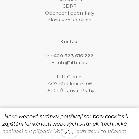
GDPR
Obchodní podmínky
Nastavení cookies
Kontakt
T:
+420 323 616 222
E:
info@ittec.cz
ITTEC, s.r.o.
AOS Modletice 106
251 01 Říčany u Prahy
Sledujte nás
„
Naše webové stránky používají soubory cookies k
zajištění funkčnosti webových stránek (technické
cookies) a v případě Vašeho souhlasu i za účelem
více
zkvalitnění našich služeb (analytické cookies) a