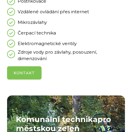
Postřikovače
Vzdálené ovládání přes internet
Mikrozávlahy
Čerpací technika
Elektromagnetické ventily
Zdroje vody pro závlahy, posouzení,
dimenzování
KONTAKT
Komunální technika
pro
městskou zeleň