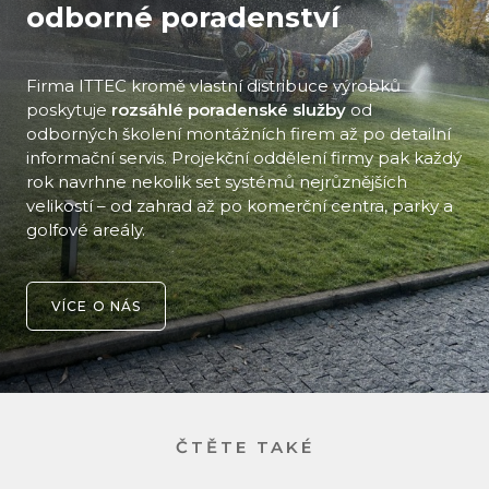
odborné poradenství
Firma ITTEC kromě vlastní distribuce výrobků
poskytuje
rozsáhlé poradenské služby
od
odborných školení montážních firem až po detailní
informační servis. Projekční oddělení firmy pak každý
rok navrhne nekolik set systémů nejrůznějších
velikostí – od zahrad až po komerční centra, parky a
golfové areály.
VÍCE O NÁS
ČTĚTE TAKÉ