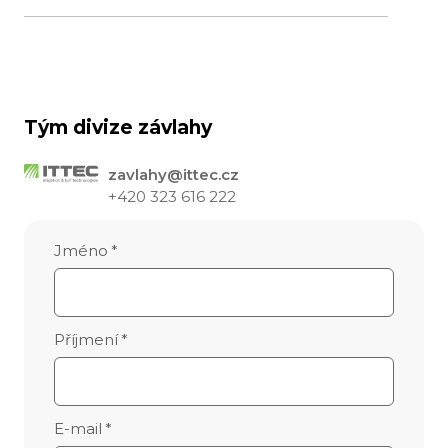
Tým divize závlahy
zavlahy@ittec.cz
+420 323 616 222
Jméno
*
Příjmení
*
E-mail
*