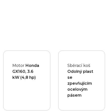
Motor
Honda
Sběrací koš
GX160, 3.6
Odolný plast
kW (4,8 hp)
se
zpevňujícím
ocelovým
pásem