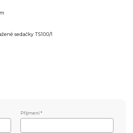
cm
tažené sedačky TS100/1
Příjmení
*