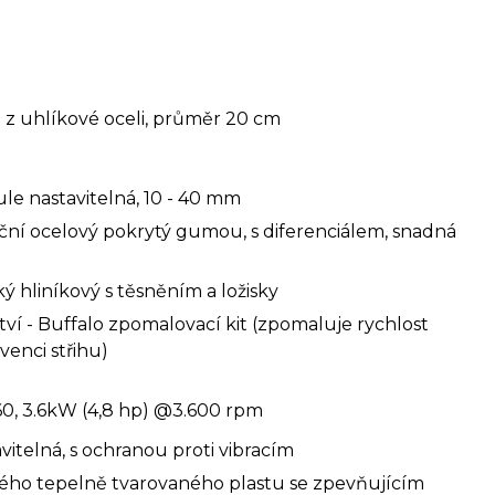
 z uhlíkové oceli, průměr 20 cm
ule nastavitelná, 10 - 40 mm
kční ocelový pokrytý gumou, s diferenciálem, snadná
ý hliníkový s těsněním a ložisky
tví - Buffalo zpomalovací kit (zpomaluje rychlost
venci střihu)
0, 3.6kW (4,8 hp) @3.600 rpm
vitelná, s ochranou proti vibracím
ného tepelně tvarovaného plastu se zpevňujícím