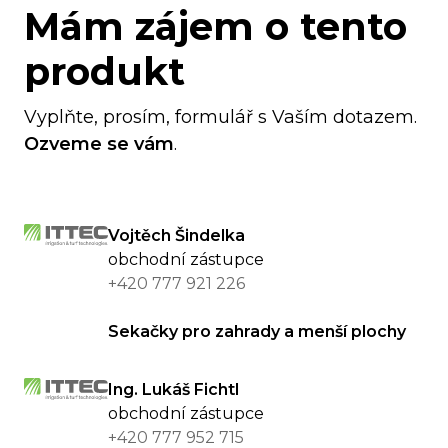
Mám zájem o tento
produkt
Vyplňte, prosím, formulář s Vaším dotazem.
Ozveme se vám
.
Vojtěch Šindelka
obchodní zástupce
+420 777 921 226
Sekačky pro zahrady a menší plochy
Ing. Lukáš Fichtl
obchodní zástupce
+420 777 952 715