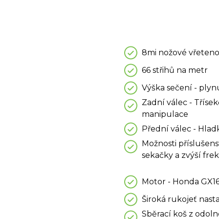
8mi nožové vřeteno
66 střihů na metr
Výška sečení - plyn
Zadní válec - Tříse
manipulace
Přední válec - Hladk
Možnosti příslušens
sekačky a zvýší frek
Motor - Honda GX16
Široká rukojeť nasta
Sběrací koš z odol