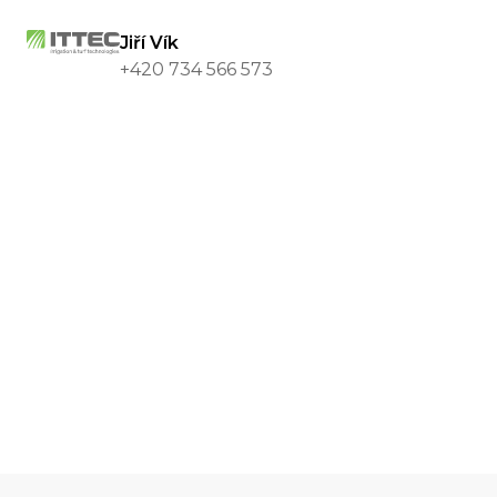
Jiří Vík
+420 734 566 573