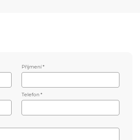
Příjmení
*
Telefon
*