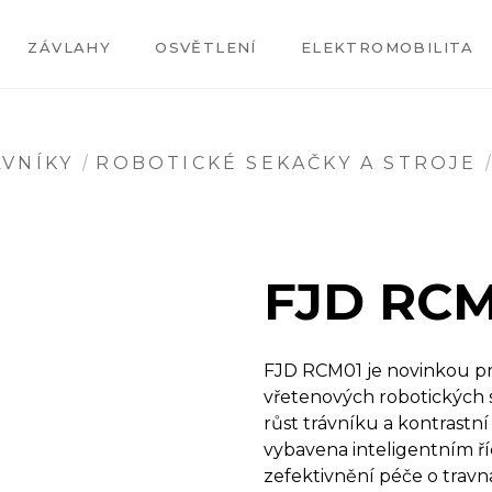
ZÁVLAHY
OSVĚTLENÍ
ELEKTROMOBILITA
VNÍKY
ROBOTICKÉ SEKAČKY A STROJE
FJD RCM
FJD RCM01 je novinkou pr
vřetenových robotických s
růst trávníku a kontrastn
vybavena inteligentním ří
zefektivnění péče o travn