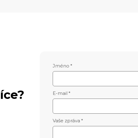
Jméno
*
íce?
E-mail
*
Vaše zpráva
*