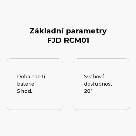
Základní parametry
FJD RCM01
Doba nabití
Svahová
baterie
dostupnost
5 hod.
20°