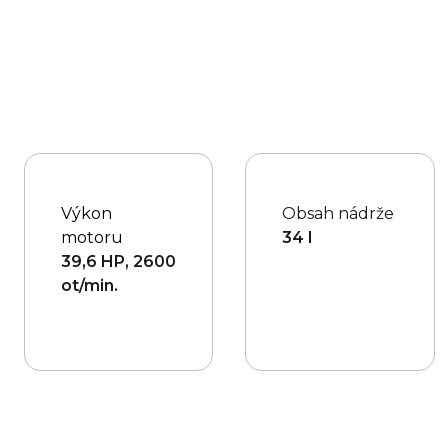
Výkon
Obsah nádrže
motoru
34 l
39,6 HP, 2600
ot/min.