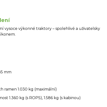
dení
í vysoce výkonné traktory – spolehlivé a uživatelsky
výkonem.
.385 mm
ch ramen 1.030 kg (maximální)
st 1.360 kg (s ROPS), 1.586 kg (s kabinou)