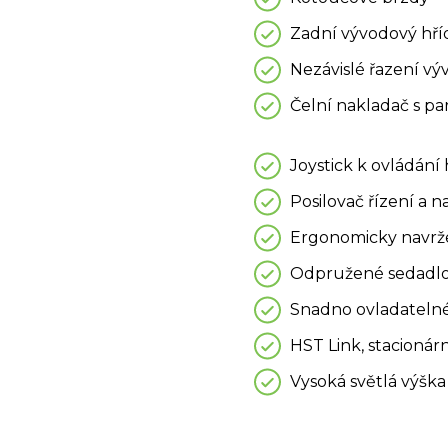
Zadní vývodový hříd
Nezávislé řazení v
Čelní nakladač s p
Joystick k ovládání
Posilovač řízení a n
Ergonomicky navrže
Odpružené sedadl
Snadno ovladateln
HST Link, stacionár
Vysoká světlá výška