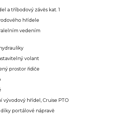
el a tříbodový závěs kat. 1
ývodového hřídele
aralelním vedením
 hydrauliky
astavitelný volant
ný prostor řidiče
o
é
ní vývodový hřídel, Cruise PTO
 díky portálové nápravě