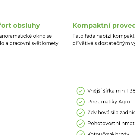
ort obsluhy
Kompaktní prove
panoramatické okno se
Tato řada nabízí kompaktn
lo a pracovní světlomety
přívětivé s dostatečným 
Vnější šířka min. 1
Pneumatiky Agro
Zdvihová síla zadní
Pohotovostní hmotno
Kotoučové brzdy