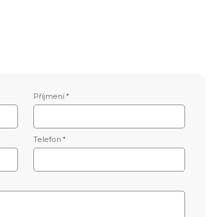
Příjmení
*
Telefon
*