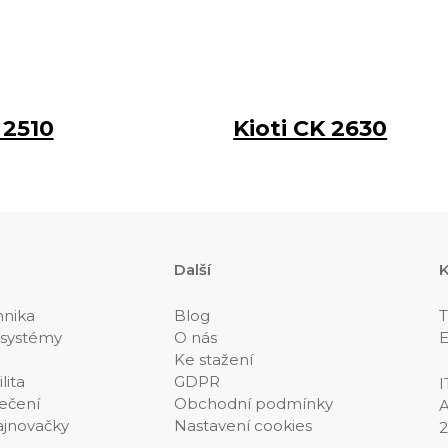
 2510
Kioti CK 2630
Další
K
hnika
Blog
T
 systémy
O nás
E
Ke stažení
lita
GDPR
I
ečení
Obchodní podmínky
A
ajnovačky
Nastavení cookies
2