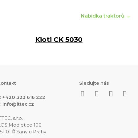
Nabídka traktorů →
Kioti CK 5030
ontakt
Sledujte nás
:
+420 323 616 222
:
info@ittec.cz
TTEC, s.r.o.
OS Modletice 106
51 01 Říčany u Prahy