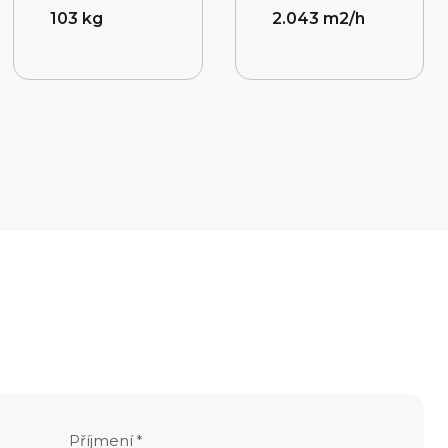
103 kg
2.043 m2/h
Příjmení
*