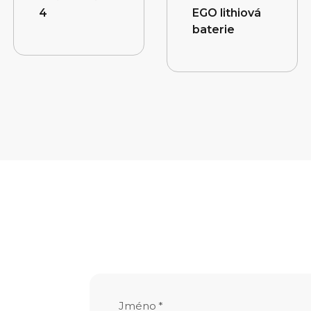
4
EGO lithiová
baterie
Jméno
*