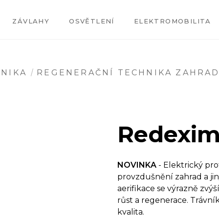
ZÁVLAHY
OSVĚTLENÍ
ELEKTROMOBILITA
HNIKA
REGENERAČNÍ TECHNIKA ZAHRA
Redexim
NOVINKA
- Elektrický pr
provzdušnění zahrad a ji
aerifikace se výrazně zvýš
růst a regenerace. Trávník
kvalita.