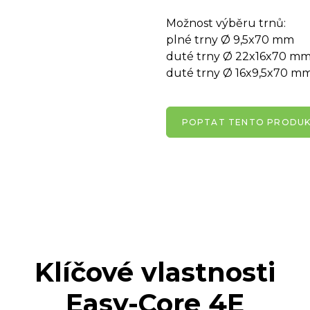
Možnost výběru trnů:
plné trny Ø 9,5x70 mm
duté trny Ø 22x16x70 m
duté trny Ø 16x9,5x70 mm 
POPTAT TENTO PRODU
Klíčové vlastnosti
Easy-Core 4E