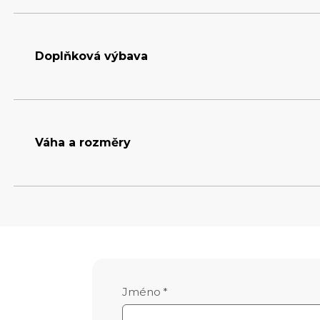
Hroty
2x přední hrotový v
Zásobník
150 l
Doplňková výbava
Zadní hrotový válec
ano
Balastní závaží
ano, max. 4ks (80kg
Váha a rozměry
Hmotnost
619 kg
Šířka
1.513 m
Výška
0.935 m
Délka
1.323 m
Jméno
*