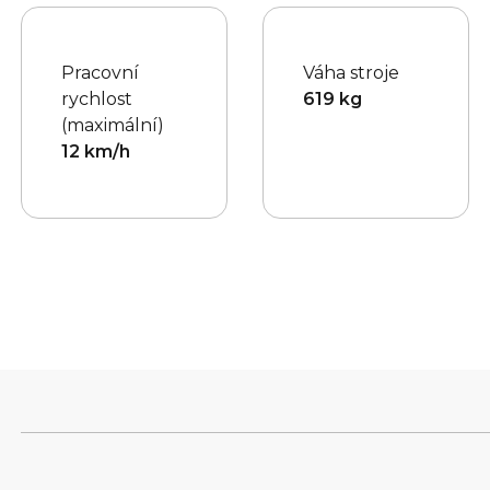
Pracovní
Váha stroje
rychlost
619 kg
(maximální)
12 km/h