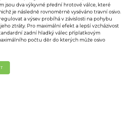
 jsou dva výkyvné přední hrotové válce, které
 nichž je následně rovnoměrně vyséváno travní osivo.
regulovat a výsev probíhá v závislosti na pohybu
 jeho ztráty. Pro maximální efekt a lepší vzcházivost
andardní zadní hladký válec příplatkovým
aximálního počtu děr do kterých může osivo
KT