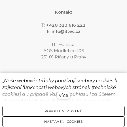
Kontakt
T:
+420 323 616 222
E:
info@ittec.cz
ITTEC, s.r.o.
AOS Modletice 106
251 01 Říčany u Prahy
Sledujte nás
„
Naše webové stránky používají soubory cookies k
zajištění funkčnosti webových stránek (technické
cookies) a v případě Vašeho souhlasu i za účelem
více
zkvalitnění našich služeb (analytické cookies) a
přizpůsobení zobrazovaného obsahu a reklamy
POVOLIT NEZBYTNÉ
formou personalizovaných reklam (marketingové
© 2026 ITTEC, s.r.o.
cookies). Kliknutím na „POVOLIT NEZBYTNÉ“ budete
NASTAVENÍ COOKIES