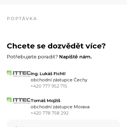
Široká škála dutých i plných trnů
846 kg
a další na vyžádání...
POPTÁVKA
Šířka
1.960 m
Výška
Chcete se dozvědět více?
1.040 m
Potřebujete poradit?
Napiště nám.
Délka
1.110 m
Ing. Lukáš Fichtl
obchodní zástupce Čechy
+420 777 952 715
Tomáš Mojžíš
obchodní zástupce Morava
+420 778 758 292