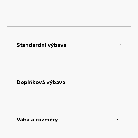
Standardní výbava
Jednotky s trny
2
Doplňková výbava
Tříbodový závěs
3- point CAT 1-2
Plastické mazivo
EP 2
Váha a rozměry
a další na vyžádání...