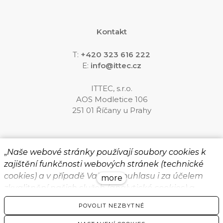
Kontakt
T:
+420 323 616 222
E:
info@ittec.cz
ITTEC, s.r.o.
AOS Modletice 106
251 01 Říčany u Prahy
Sledujte nás
„
Naše webové stránky používají soubory cookies k
zajištění funkčnosti webových stránek (technické
cookies) a v případě Vašeho souhlasu i za účelem
more
zkvalitnění našich služeb (analytické cookies) a
přizpůsobení zobrazovaného obsahu a reklamy
POVOLIT NEZBYTNÉ
formou personalizovaných reklam (marketingové
© 2026 ITTEC, s.r.o.