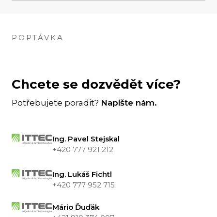
Hmotnost
626 kg
POPTÁVKA
Šířka
2.314 m
Výška
Chcete se dozvědět více?
0.963 m
Potřebujete poradit?
Napište nám.
Délka
1.250 m
Ing. Pavel Stejskal
+420 777 921 212
Ing. Lukáš Fichtl
+420 777 952 715
Mário Ďuďák