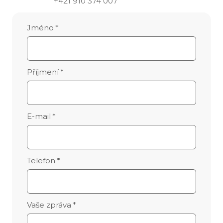
+421 910 374 007
Jméno
*
Příjmení
*
E-mail
*
Telefon
*
Vaše zpráva
*