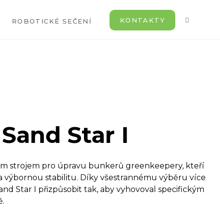
KONTAKTY
ROBOTICKÉ SEČENÍ
Sand Star I
ným strojem pro úpravu bunkerů greenkeepery, kteří
 a výbornou stabilitu. Díky všestrannému výběru více
Sand Star I přizpůsobit tak, aby vyhovoval specifickým
ě.