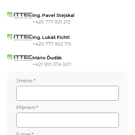
Ing. Pavel Stejskal
+420 777 921 212
Ing. Lukáš Fichtl
+420 777 952 715
Mário Ďuďák
+421 910 374 007
Jméno
*
Příjmení
*
E-mail
*