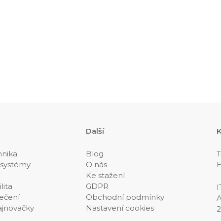
Další
K
hnika
Blog
T
 systémy
O nás
E
Ke stažení
lita
GDPR
I
ečení
Obchodní podmínky
A
ajnovačky
Nastavení cookies
2