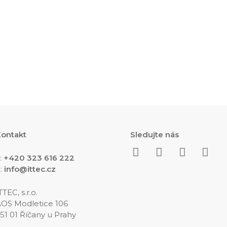
ontakt
Sledujte nás
:
+420 323 616 222
:
info@ittec.cz
TTEC, s.r.o.
OS Modletice 106
51 01 Říčany u Prahy