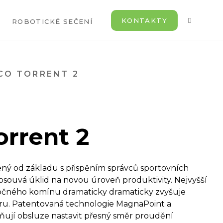
KONTAKTY
ROBOTICKÉ SEČENÍ
CO TORRENT 2
orrent 2
ný od základu s přispěním správců sportovních
posouvá úklid na novou úroveň produktivity. Nejvyšší
očného komínu dramaticky dramaticky zvyšuje
ru. Patentovaná technologie MagnaPoint a
ují obsluze nastavit přesný směr proudění