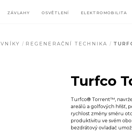
ZÁVLAHY
OSVĚTLENÍ
ELEKTROMOBILITA
VNÍKY
REGENERAČNÍ TECHNIKA
TURF
Turfco T
Turfco® Torrent™, navrže
areálů a golfových hřišť, 
rychlost změny směru ot
produktivitu ve svém obo
bezdrátový ovladač umožň