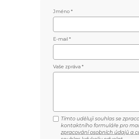
Délka
2.76 m
Jméno
*
E-mail
*
Vaše zpráva
*
Tímto uděluji souhlas se zpra
kontaktního formuláře pro mar
zpracování osobních údajů a c