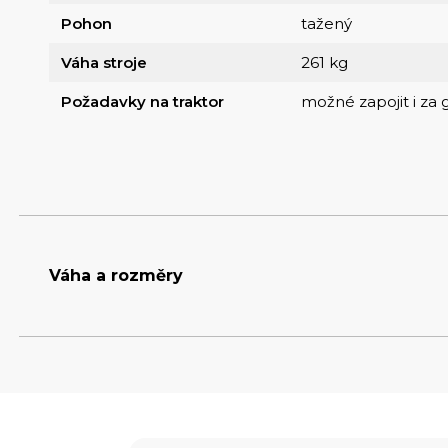
Pohon
tažený
Váha stroje
261 kg
Požadavky na traktor
možné zapojit i za 
Váha a rozměry
Hmotnost
261 kg
Šířka
1.22 m
Výška
1.03 m (s otočným