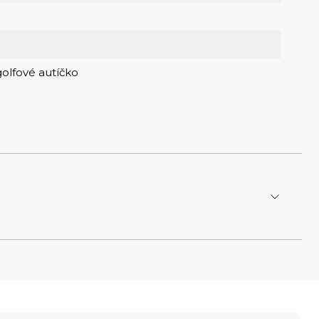
golfové autíčko
 komínem vzhůru)