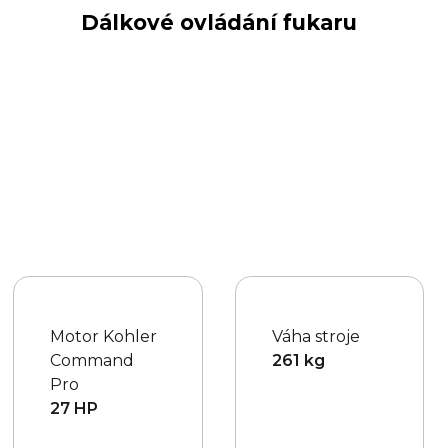
Dálkové ovládání fukaru
Motor Kohler
Váha stroje
Command
261 kg
Pro
27 HP