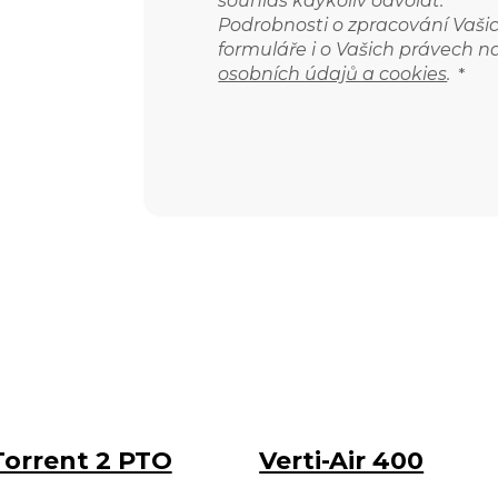
souhlas kdykoliv odvolat.
Podrobnosti o zpracování Vaš
formuláře i o Vašich právech n
osobních údajů a cookies
.
*
Torrent 2 PTO
Verti-Air 400