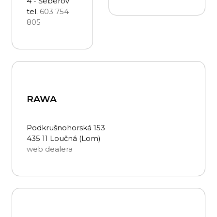
4 - Šeberov
tel.
603 754
805
RAWA
Podkrušnohorská 153
435 11 Loučná (Lom)
web dealera