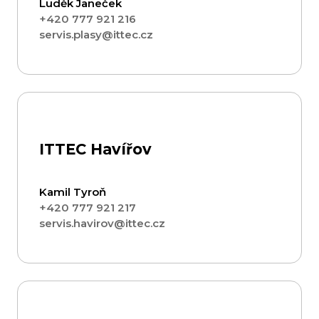
Luděk Janeček
+420 777 921 216
servis.plasy@ittec.cz
ITTEC Havířov
Kamil Tyroň
+420 777 921 217
servis.havirov@ittec.cz