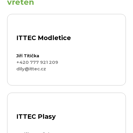
vřeten
ITTEC Modletice
Jiří Titička
+420 777 921 209
dily@ittec.cz
ITTEC Plasy