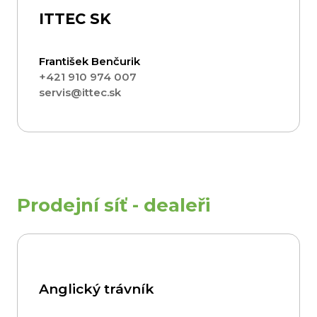
ITTEC SK
František Benčurik
+421 910 974 007
servis@ittec.sk
Prodejní síť - dealeři
Anglický trávník