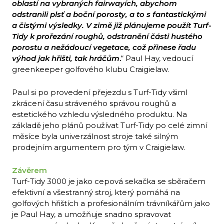
oblastí na vybraných fairwayích, abychom
odstranili plsť a boční porosty, a to s fantastickými
a čistými výsledky. V zimě již plánujeme použít Turf-
Tidy k prořezání roughů, odstranění části hustého
porostu a nežádoucí vegetace, což přinese řadu
výhod jak hřišti, tak hráčům
.
“ Paul Hay, vedoucí
greenkeeper golfového klubu Craigielaw.
Paul si po provedení přejezdu s Turf-Tidy všiml
zkrácení času stráveného správou roughů a
estetického vzhledu výsledného produktu. Na
základě jeho plánů používat Turf-Tidy po celé zimní
měsíce byla univerzálnost stroje také silným
prodejním argumentem pro tým v Craigielaw.
Závěrem
Turf-Tidy 3000 je jako cepová sekačka se sběračem
efektivní a všestranný stroj, který pomáhá na
golfových hřištích a profesionálním trávníkářům jako
je Paul Hay, a umožňuje snadno spravovat