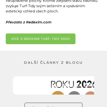
neupravené plochy. Kromě zlepšení stavu trávníku
zvyšuje Turf-Tidy svým sečením a vysáváním
estetický vzhled všech ploch.
Převzato z Redexim.com
VÍCE O REDEXIM TURF-TIDY 3000
DALŠÍ ČLÁNKY Z BLOGU
ITTEC partnerem soutěže Zahrada 