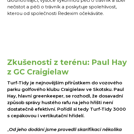
dlouhotrvající, vysoce výkonnou péči o trávník a sběr
nečistot a péči o trávník a poskytuje spolehlivost,
kterou od společnosti Redexim očekáváte.
Zkušenosti z terénu: Paul Hay
z GC Craigielaw
Turf-Tidy je nejnovějším přírůstkem do vozového
parku golfového klubu Craigielaw ve Skotsku. Paul
Hay, hlavní greenkeeper, se rozhodl, že dosavadní
způsob správy hustého rafu na jeho hřišti není
dostatečně efektivní.
Pořídil si tedy Turf-Tidy 3000
s cepákovou i vertikutační hřídelí.
„
Od jeho dodání jsme provedli skarifikaci několika