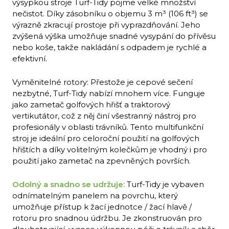
výsypkou stroje Turf-Tidy pojme velké množství
nečistot. Díky zásobníku o objemu 3 m³ (106 ft³) se
výrazně zkracují prostoje při vyprazdňování. Jeho
zvýšená výška umožňuje snadné vysypání do přívěsu
nebo koše, takže nakládání s odpadem je rychlé a
efektivní.
Vyměnitelné rotory: Přestože je cepové sečení
nezbytné, Turf-Tidy nabízí mnohem více. Funguje
jako zametač golfových hřišť a traktorový
vertikutátor, což z něj činí všestranný nástroj pro
profesionály v oblasti trávníků. Tento multifunkční
stroj je ideální pro celoroční použití na golfových
hřištích a díky volitelným kolečkům je vhodný i pro
použití jako zametač na zpevněných površích.
Odolný a snadno se udržuje:
Turf-Tidy je vybaven
odnímatelným panelem na povrchu, který
umožňuje přístup k žací jednotce / žací hlavě /
rotoru pro snadnou údržbu. Je zkonstruován pro