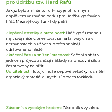
pro údržbu tzv. Hard Rafů
Jak již bylo zmíněno, Turf-Tidy je ohromným
doplňkem vozového parku pro údržbu golfových
hřišť. Mezi výhody Turf-Tidy patří:
Zlepšení estetiky a hratelnosti:
Hráči golfu mohou
najít svůj míček, orientovat se na fairwayích a v
nerovnostech a užívat si profesionálněji
udržovaného hřiště.
Zkrácení času a snížení pracnosti:
Sečení a sběr v
jednom průjezdu snižují náklady na pracovní sílu a
čas strávený na hřišti.
Udržitelnost:
Rotující nože cepové sekačky rozmělní
organický materiál a urychlují proces rozkladu.
Zásobník s vysokým hrotem:
Zásobník s vysokou