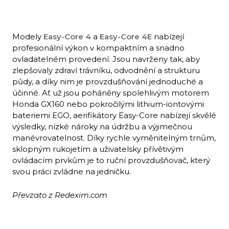
Modely
Easy-Core 4
a
Easy-Core 4E
nabízejí
profesionální výkon v kompaktním a snadno
ovladatelném provedení. Jsou navrženy tak, aby
zlepšovaly zdraví trávníku, odvodnění a strukturu
půdy, a díky nim je provzdušňování jednoduché a
účinné. Ať už jsou poháněny spolehlivým motorem
Honda GX160 nebo pokročilými lithium-iontovými
bateriemi EGO, aerifikátory Easy-Core nabízejí skvělé
výsledky, nízké nároky na údržbu a výjimečnou
manévrovatelnost. Díky rychle vyměnitelným trnům,
sklopným rukojetím a uživatelsky přívětivým
ovládacím prvkům je to ruční provzdušňovač, který
svou práci zvládne na jedničku.
Převzato z Redexim.com