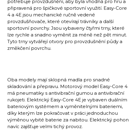
potřebuje provzdušnění, aby byla vhodná pro hru a
připravená pro špičkové sportovní využití. Easy-Core
4 a 4E jsou mechanické ručně vedené
provzdušňovače, které otevírají trávníky a další
sportovní povrchy. Jsou vybaveny čtyřmi trny, které
lze rychle a snadno vyměnit za méně než pět minut.
Tyto trny vytvářejí otvory pro provzdušnění půdy a
změkčení povrchu.
Oba modely mají sklopná madla pro snadné
skladování a přepravu. Motorový model Easy-Core 4
má pneumatiky s antivibrační gumou a antivibrační
rukojeti. Elektrický Easy-Core 4E je vybaven duálním
bateriovým systémem a vyměnitelnými bateriemi,
díky kterým lze pokračovat v práci jednoduchou
výměnou vybité baterie za nabitou. Elektrický pohon
navíc zajišťuje velmi tichý provoz.