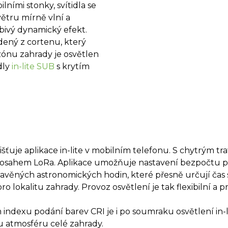
bilními stonky, svítidla se
ětru mírně vlní a
bivý dynamický efekt.
dený z cortenu, který
zónu zahrady je osvětlen
dly
in-lite SUB
s krytím
išťuje aplikace in-lite v mobilním telefonu. S chytrým 
dosahem LoRa. Aplikace umožňuje nastavení bezpočtu p
avěných astronomických hodin, které přesně určují čas
o lokalitu zahrady. Provoz osvětlení je tak flexibilní a 
ndexu podání barev CRI je i po soumraku osvětlení in-li
 atmosféru celé zahrady.