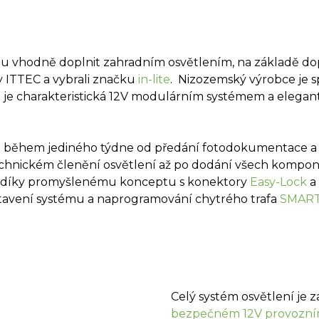
adu vhodně doplnit zahradním osvětlením, na základě dop
my ITTEC a vybrali značku
in-lite
. Nizozemský výrobce je s
a je charakteristická 12V modulárním systémem a elegan
ván během jediného týdne od předání fotodokumentace a
chnickém členění osvětlení až po dodání všech komponen
 si díky promyšlenému konceptu s konektory
Easy-Lock
a 
stavení systému a naprogramování chytrého trafa
SMART
Celý systém osvětlení je z
bezpečném 12V provozní