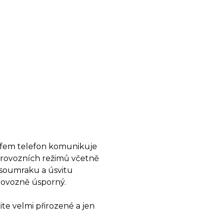
trafem telefon komunikuje
rovozních režimů včetně
 soumraku a úsvitu
provozně úsporný.
te velmi přirozené a jen