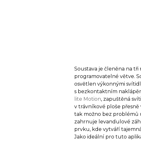
Soustava je členěna na tři 
programovatelné větve. Sol
osvětlen výkonnými svítid
s bezkontaktním naklápě
lite Motion
, zapuštěná svít
v trávníkové ploše přesně 
tak možno bez problémů u
zahrnuje levandulové záh
prvku, kde vytváří tajemn
Jako ideální pro tuto aplik