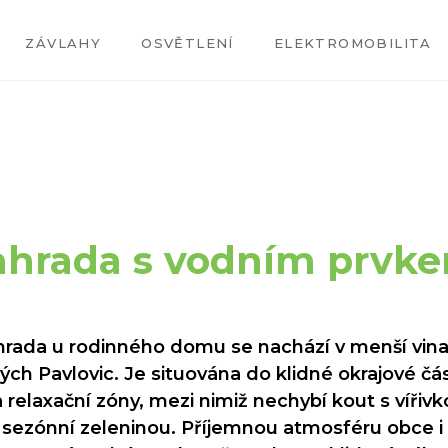
ZÁVLAHY
OSVĚTLENÍ
ELEKTROMOBILITA
ahrada s vodním prvk
zahrada u rodinného domu se nachází v menší vinař
ch Pavlovic. Je situována do klidné okrajové čás
relaxační zóny, mezi nimiž nechybí kout s vířivk
a sezónní zeleninou. Příjemnou atmosféru obce i