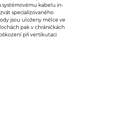
a systémovému kabelu in-
i zvát specializovaného
vody jsou uloženy mělce ve
plochách pak v chráničkách
oškození při vertikutaci