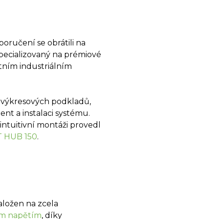
oručení se obrátili na
pecializovaný na prémiové
tním industriálním
 výkresových podkladů,
t a instalaci systému.
intuitivní montáži provedl
 HUB 150
.
aložen na zcela
m napětím
, díky