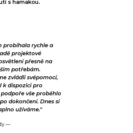
utí s hamakou.
 probíhala rychle a
ladě projektové
světlení přesně na
ašim potřebám.
me zvládli svépomocí,
 k dispozici pro
h podpoře vše proběhlo
 po dokončení. Dnes si
aplno užíváme."
ady —