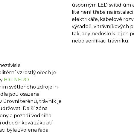
úsporným LED svítidlům 
lite není třeba na instalac
elektrikáře, kabelové roz
výsadbě, v trávníkových 
tak, aby nedošlo k jejich p
nebo aerifikaci trávníku.
nezávisle
itérní vzrostlý ořech je
ly
BIG NERO
ním světleného zdroje
in-
idla jsou osazena
v úrovni terénu, trávník je
držovat. Další zóna
ony a pozadí vodního
á odpočinková zákoutí.
aci byla zvolena řada