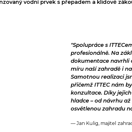
zovaný vodní prvek s přepadem a klidové záko
"Spolupráce s ITTECem
profesionálně. Na zák
dokumentace navrhli o
míru naší zahradě i n
Samotnou realizaci js
přičemž ITTEC nám byl
konzultace. Díky jejic
hladce – od návrhu až
osvětlenou zahradu n
— Jan Kulig, majitel zahr