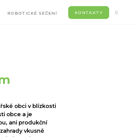
KONTAKTY
ROBOTICKÉ SEČENÍ
em
ské obci v blízkosti
ti obce a je
ou, ani produkční
 zahrady vkusně