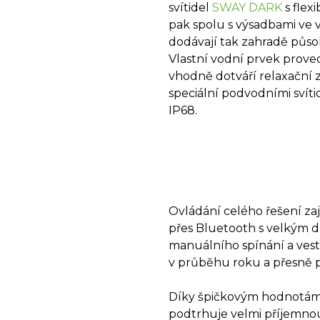
svítidel
SWAY DARK
s flexi
pak spolu s výsadbami ve v
dodávají tak zahradě půso
Vlastní vodní prvek prove
vhodně dotváří relaxační 
speciální podvodními svíti
IP68.
Ovládání celého řešení zaj
přes Bluetooth s velkým 
manuálního spínání a vest
v průběhu roku a přesně pr
Díky špičkovým hodnotám i
podtrhuje velmi příjemnou