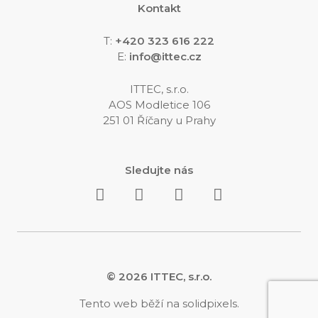
Kontakt
T:
+420 323 616 222
E:
info@ittec.cz
ITTEC, s.r.o.
AOS Modletice 106
251 01 Říčany u Prahy
Sledujte nás
© 2026 ITTEC, s.r.o.
Tento web běží na
solidpixels.