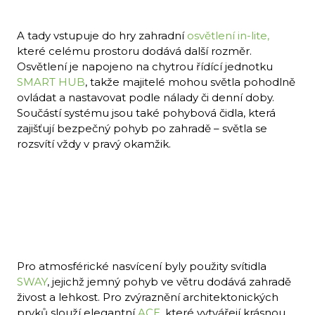
A tady vstupuje do hry zahradní
osvětlení in-lite,
které celému prostoru dodává další rozměr.
Osvětlení je napojeno na chytrou řídící jednotku
SMART HUB
, takže majitelé mohou světla pohodlně
ovládat a nastavovat podle nálady či denní doby.
Součástí systému jsou také pohybová čidla, která
zajišťují bezpečný pohyb po zahradě – světla se
rozsvítí vždy v pravý okamžik.
Pro atmosférické nasvícení byly použity svítidla
SWAY
, jejichž jemný pohyb ve větru dodává zahradě
živost a lehkost. Pro zvýraznění architektonických
prvků slouží elegantní
ACE
, které vytvářejí krásnou