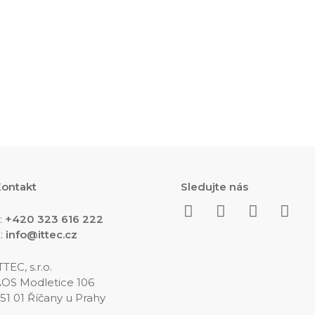
ontakt
Sledujte nás
:
+420 323 616 222
:
info@ittec.cz
TTEC, s.r.o.
OS Modletice 106
51 01 Říčany u Prahy