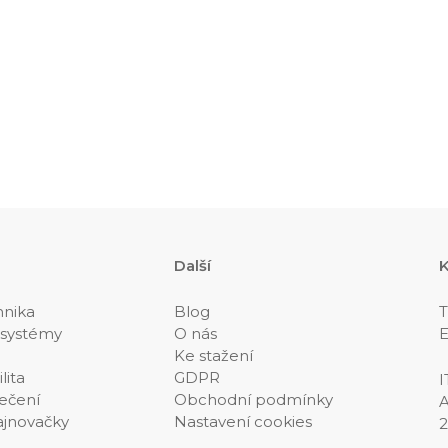
Další
K
hnika
Blog
T
 systémy
O nás
E
Ke stažení
lita
GDPR
I
ečení
Obchodní podmínky
A
ajnovačky
Nastavení cookies
2