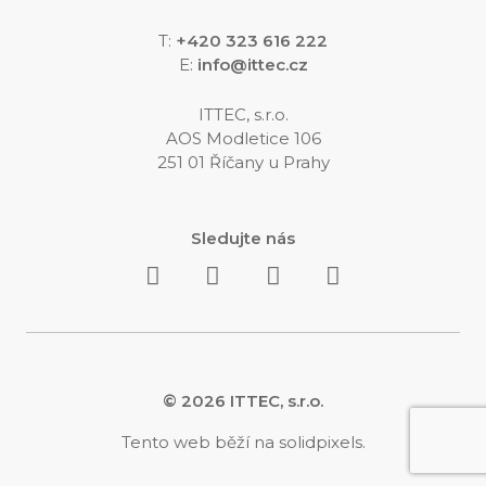
T:
+420 323 616 222
E:
info@ittec.cz
ITTEC, s.r.o.
AOS Modletice 106
251 01 Říčany u Prahy
Sledujte nás
© 2026 ITTEC, s.r.o.
Tento web běží na
solidpixels.