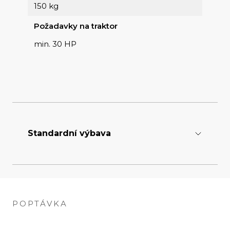
150 kg
Požadavky na traktor
min. 30 HP
Standardní výbava
Kartáče
Tažené kartáče
POPTÁVKA
Tříbodý závěs
3-point CAT 1-2