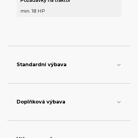
Požadavky na traktor
min. 18 HP
Standardní výbava
Nože
rozestup 30 mm
Doplňková výbava
Tříbodový závěs
CAT
Plastické mazivo
Převodový olej
EP 2