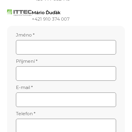
Mário Ďuďák
+421 910 374 007
Jméno
*
Příjmení
*
E-mail
*
Telefon
*