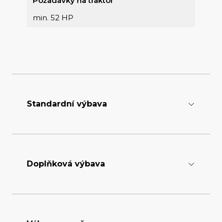
Požadavky na traktor
min. 52 HP
Standardní výbava
Nože
tloušťka 2 mm, rozestup 30 mm
Doplňková výbava
Tříbodový závěs
CAT 1 - 2
Plastické mazivo
Převodový olej
EP 2