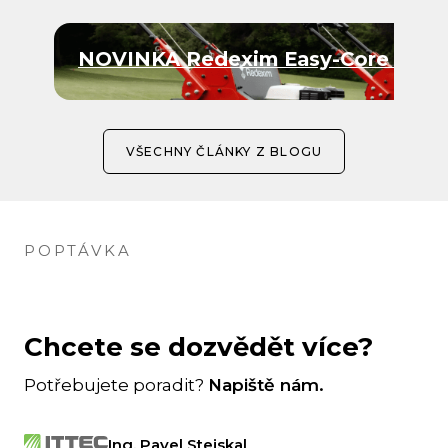
NOVINKA Redexim Easy-Core 4 a E
VŠECHNY ČLÁNKY Z BLOGU
POPTÁVKA
Chcete se dozvědět více?
Potřebujete poradit?
Napiště nám.
Ing. Pavel Stejskal