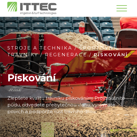
Menu
STROJE A TECHNIKA
/
SPORTOVNÍ
TRÁVNÍKY
/
REGENERACE
/
PÍSKOVÁNÍ
Pískování
Zlepšete kvalitu trávníku pískováním. Provzdušníte
půdu, odvedete přebytečnou vláhu, vyrovnáte
povrch a podpoříte růst travního drnu.