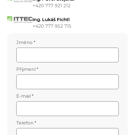
+420 777 921 212
Ing. Lukáš Fichtl
+420 777 952 715
Jméno
*
Příjmení
*
E-mail
*
Telefon
*