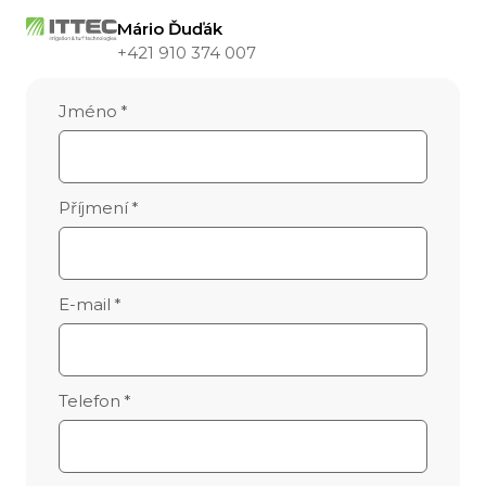
BMS řídící jednotka
Mário Ďuďák
235 Amp
+421 910 374 007
Převody
Jméno
*
vpřed, vzad a neutrál, přepínatelný
klíčkem
Příjmení
*
E-mail
*
Telefon
*