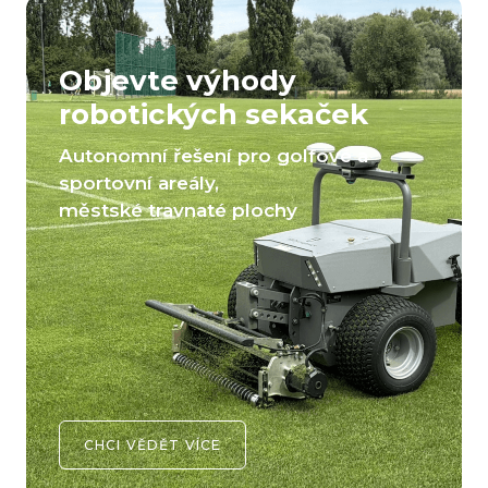
Objevte výhody
robotických sekaček
Autonomní řešení pro golfové a
sportovní areály,
městské travnaté plochy
CHCI VĚDĚT VÍCE