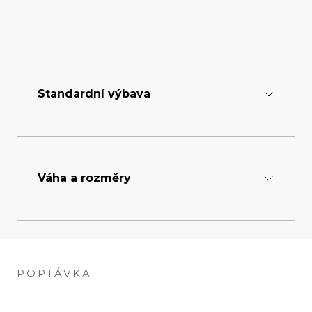
Standardní výbava
Zásobník
5 m³
Váha a rozměry
Nože na vertikutaci
rozestup 20 nebo 40 mm
Hmotnost
2.550 kg
POPTÁVKA