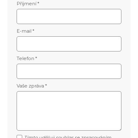
Příjmení
*
E-mail
*
Telefon
*
Vaše zpráva
*
Tímto uděluji souhlas se zpracováním