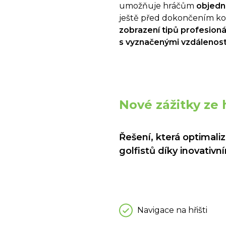
umožňuje hráčům
objedn
ještě před dokončením kol
zobrazení tipů profesioná
s vyznačenými vzdálenos
Nové zážitky ze
Řešení, která optimali
golfistů díky inovativ
Navigace na hřišti