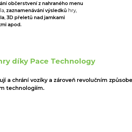
ání občerstvení z nahraného menu
a,
zaznamenávání výsledků
hry,
la
,
3D přeletů nad jamkami
tmi apod.
 hry díky Pace Technology
zují a chrání vozíky a zároveň revolučním způsob
ním technologiím.