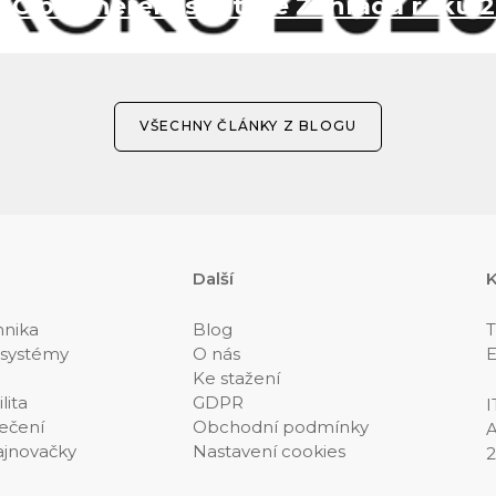
EC partnerem soutěže Zahrada roku 
VŠECHNY ČLÁNKY Z BLOGU
Další
K
hnika
Blog
T
 systémy
O nás
E
Ke stažení
lita
GDPR
I
ečení
Obchodní podmínky
A
ajnovačky
Nastavení cookies
2