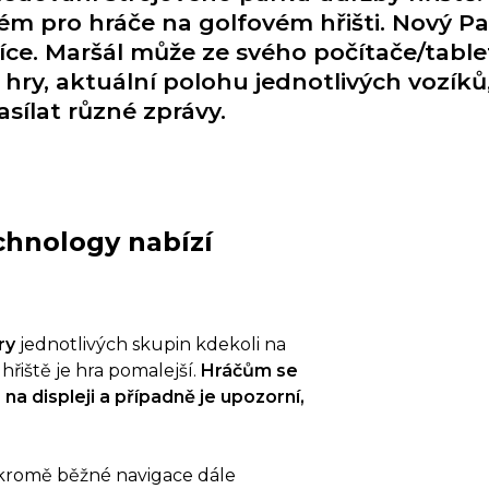
tém pro hráče na golfovém hřišti. Nový P
ce. Maršál může ze svého počítače/table
ry, aktuální polohu jednotlivých vozíků, j
sílat různé zprávy.
hnology nabízí
ry
jednotlivých skupin kdekoli na
 hřiště je hra pomalejší.
Hráčům se
na displeji a případně je upozorní,
kromě běžné navigace dále