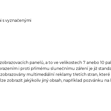
i s vyznačenými
obrazovacích panelů, a to ve velikostech 7 anebo 10 pal
razením i proti přímému slunečnímu záření je již stan
zobrazovány multimediální reklamy třetích stran, které 
k lze zobrazit jakýkoliv jiný obsah, například pozvánku na 