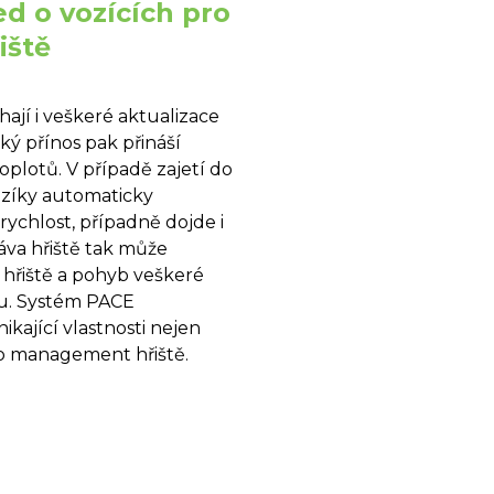
ed o vozících pro
iště
ají i veškeré aktualizace
ký přínos pak přináší
oplotů. V případě zajetí do
ozíky automaticky
ychlost, případně dojde i
áva hřiště tak může
 hřiště a pohyb veškeré
tu. Systém PACE
ikající vlastnosti nejen
ro management hřiště.