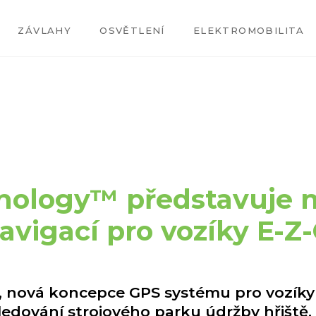
ZÁVLAHY
OSVĚTLENÍ
ELEKTROMOBILITA
nology™ představuje 
avigací pro vozíky E-Z
 nová koncepce GPS systému pro vozíky
ledování strojového parku údržby hřiště.