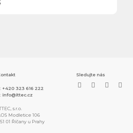
2026
ontakt
Sledujte nás
:
+420 323 616 222
:
info@ittec.cz
TTEC, s.r.o.
OS Modletice 106
51 01 Říčany u Prahy