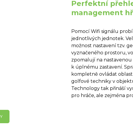
Perfektní přehl
management hř
Pomocí Wifi signálu probíh
jednotlivých jednotek. Vel
možnost nastavení tzv. ge
vyznačeného prostoru, v
zpomalují na nastavenou r
k úplnému zastavení. Spr
kompletně ovládat oblast
golfové techniky v objek
Technology tak přináší vyn
pro hráče, ale zejména p
GY