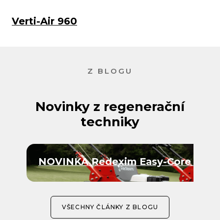
Verti-Air 960
Z BLOGU
Novinky z regenerační
techniky
NOVINKA Redexim Easy-Core 4 a E
VŠECHNY ČLÁNKY Z BLOGU