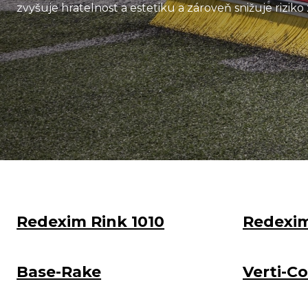
zvyšuje hratelnost a estetiku a zároveň snižuje riziko
Redexim Rink 1010
Redexim
Base-Rake
Verti-C