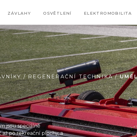
ZÁVLAHY
OSVĚTLENÍ
ELEKTROMOBILITA
ÁVNÍKY
/
REGENERAČNÍ TECHNIKA
/
UMĚL
im jsou speciálně
ť až po rekreační plochy, a