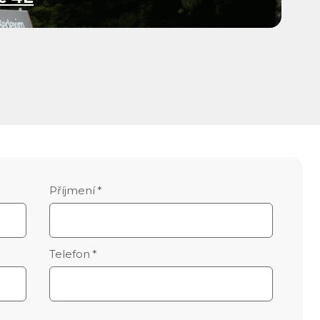
Příjmení
*
Telefon
*