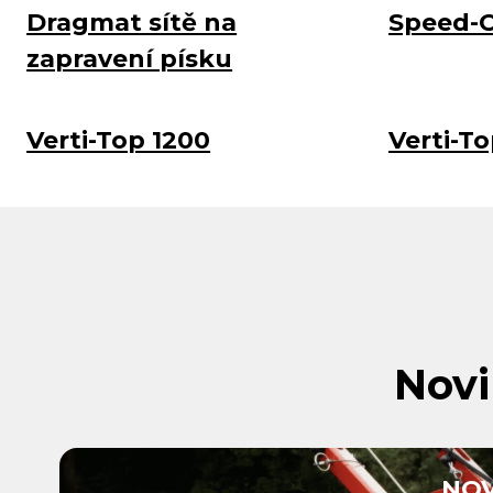
Dragmat sítě na
Speed-C
zapravení písku
Verti-Top 1200
Verti-T
Novi
NOV