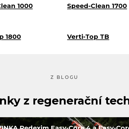
lean 1000
Speed-Clean 1700
op 1800
Verti-Top TB
Z BLOGU
nky z regenerační tec
INKA Redexim Easy-Core 4 a Easy-Cor