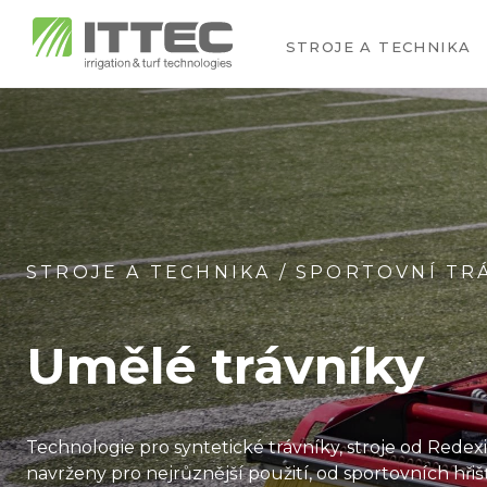
STROJE A TECHNIKA
STROJE A TECHNIKA
/
SPORTOVNÍ TR
Umělé trávníky
Technologie pro syntetické trávníky, stroje od Redex
navrženy pro nejrůznější použití, od sportovních hřiš