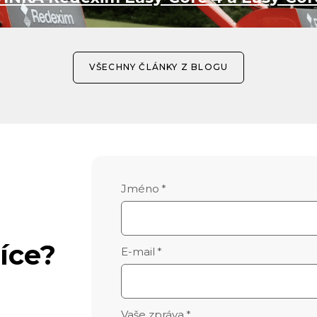
VŠECHNY ČLÁNKY Z BLOGU
Jméno
*
íce?
E-mail
*
Vaše zpráva
*