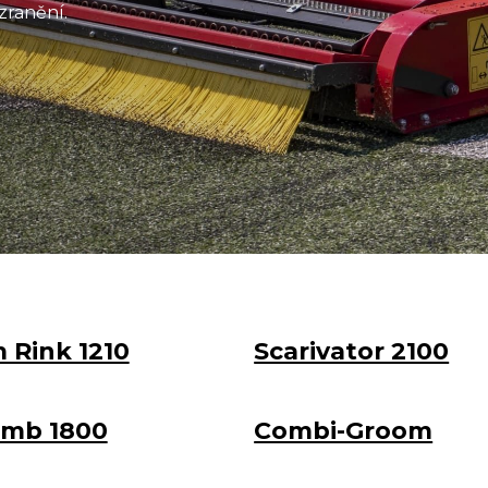
 zranění.
 Rink 1210
Scarivator 2100
omb 1800
Combi-Groom