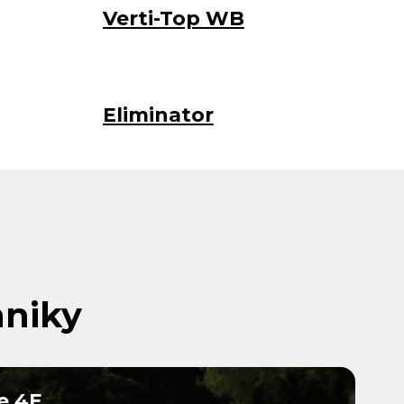
Verti-Top WB
Eliminator
hniky
e 4E